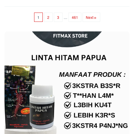
1
2
3
…
461
Next