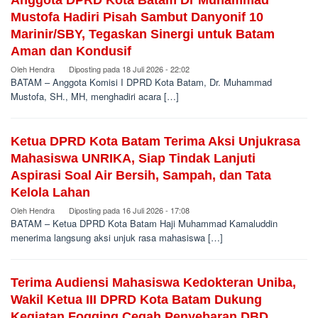
Anggota DPRD Kota Batam Dr Muhammad
Mustofa Hadiri Pisah Sambut Danyonif 10
Marinir/SBY, Tegaskan Sinergi untuk Batam
Aman dan Kondusif
Oleh
Hendra
Diposting pada
18 Juli 2026 - 22:02
BATAM – Anggota Komisi I DPRD Kota Batam, Dr. Muhammad
Mustofa, SH., MH, menghadiri acara […]
Ketua DPRD Kota Batam Terima Aksi Unjukrasa
Mahasiswa UNRIKA, Siap Tindak Lanjuti
Aspirasi Soal Air Bersih, Sampah, dan Tata
Kelola Lahan
Oleh
Hendra
Diposting pada
16 Juli 2026 - 17:08
BATAM – Ketua DPRD Kota Batam Haji Muhammad Kamaluddin
menerima langsung aksi unjuk rasa mahasiswa […]
Terima Audiensi Mahasiswa Kedokteran Uniba,
Wakil Ketua III DPRD Kota Batam Dukung
Kegiatan Fogging Cegah Penyebaran DBD