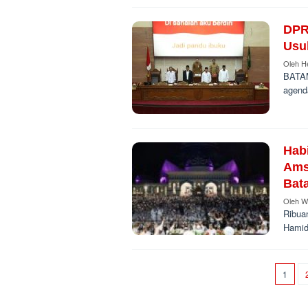
DPR
Usu
Oleh
H
BATAM
agend
Hab
Ams
Bat
Oleh
W
Ribua
Hamid
1