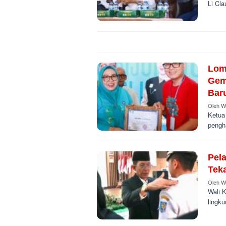
Li Cl
Lom
Gem
Bar
Oleh
W
Ketua
pengh
Pel
Teka
Oleh
W
Wali 
lingk