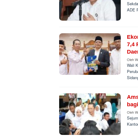
Sekda
ADE R
Eko
7,4
Dae
Oleh
W
Wali 
Perub
Sidan
Ams
bag
Oleh
W
Sejum
Kanto