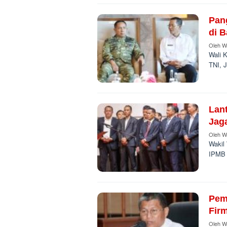
Pan
di 
Oleh
W
Wali 
TNI, J
Lant
Jag
Oleh
W
Wakil
IPMB 
Pem
Fir
Oleh
W