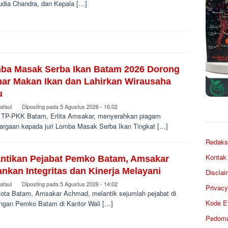
audia Chandra, dan Kepala […]
ba Masak Serba Ikan Batam 2026 Dorong
ar Makan Ikan dan Lahirkan Wirausaha
u
afaul
Diposting pada
5 Agustus 2026 - 16:02
 TP-PKK Batam, Erlita Amsakar, menyerahkan piagam
argaan kepada juri Lomba Masak Serba Ikan Tingkat […]
Redaks
Kontak
antikan Pejabat Pemko Batam, Amsakar
nkan Integritas dan Kinerja Melayani
Disclai
afaul
Diposting pada
5 Agustus 2026 - 14:02
Privacy
Kota Batam, Amsakar Achmad, melantik sejumlah pejabat di
Kode Et
ungan Pemko Batam di Kantor Wali […]
Pedoma