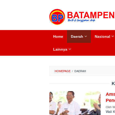
Loncat
ke
konten
tutup
Home
Daerah
Nasional
Lainnya
HOMEPAGE
/
DAERAH
K
Ams
Pend
Oleh
W
Wali 