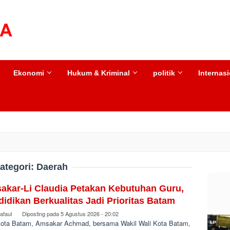
Ekonomi
Hukum & Kriminal
politik
Internas
ategori:
Daerah
akar-Li Claudia Petakan Kebutuhan Guru,
idikan Berkualitas Jadi Prioritas Batam
afaul
Diposting pada
5 Agustus 2026 - 20:02
Kota Batam, Amsakar Achmad, bersama Wakil Wali Kota Batam,