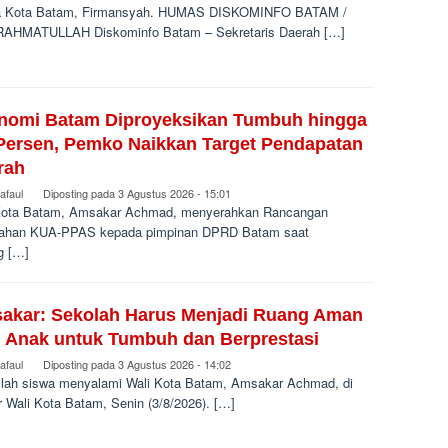
 Kota Batam, Firmansyah. HUMAS DISKOMINFO BATAM /
AHMATULLAH Diskominfo Batam – Sekretaris Daerah […]
nomi Batam Diproyeksikan Tumbuh hingga
 Persen, Pemko Naikkan Target Pendapatan
rah
afaul
Diposting pada
3 Agustus 2026 - 15:01
Kota Batam, Amsakar Achmad, menyerahkan Rancangan
ahan KUA-PPAS kepada pimpinan DPRD Batam saat
g […]
akar: Sekolah Harus Menjadi Ruang Aman
i Anak untuk Tumbuh dan Berprestasi
afaul
Diposting pada
3 Agustus 2026 - 14:02
lah siswa menyalami Wali Kota Batam, Amsakar Achmad, di
r Wali Kota Batam, Senin (3/8/2026). […]