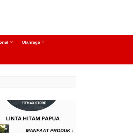
tutup
ional
Olahraga