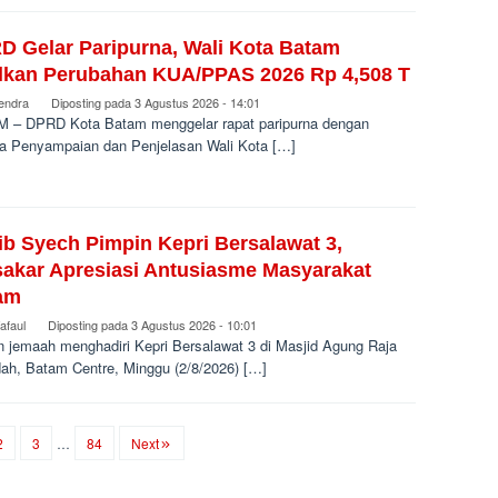
D Gelar Paripurna, Wali Kota Batam
lkan Perubahan KUA/PPAS 2026 Rp 4,508 T
endra
Diposting pada
3 Agustus 2026 - 14:01
 – DPRD Kota Batam menggelar rapat paripurna dengan
a Penyampaian dan Penjelasan Wali Kota […]
ib Syech Pimpin Kepri Bersalawat 3,
akar Apresiasi Antusiasme Masyarakat
am
afaul
Diposting pada
3 Agustus 2026 - 10:01
n jemaah menghadiri Kepri Bersalawat 3 di Masjid Agung Raja
ah, Batam Centre, Minggu (2/8/2026) […]
2
3
…
84
Next